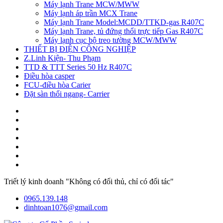
Máy lạnh Trane MCW/MWW
Máy lạnh áp trần MCX Trane
Máy lạnh Trane Model:MCDD/TTKD-gas R407C
Máy lạnh Trane, tủ đứng thổi trực tiếp Gas R407C
Máy lạnh cục bộ treo tường MCW/MWW
THIẾT BỊ ĐIỆN CÔNG NGHIỆP
Z.Linh Kiện- Thu Phạm
TTD & TTT Series 50 Hz R407C
Điều hòa casper
FCU-điều hòa Carier
Đặt sàn thổi ngang- Carrier
Triết lý kinh doanh "Không có đối thủ, chỉ có đối tác"
0965.139.148
dinhtoan1076@gmail.com