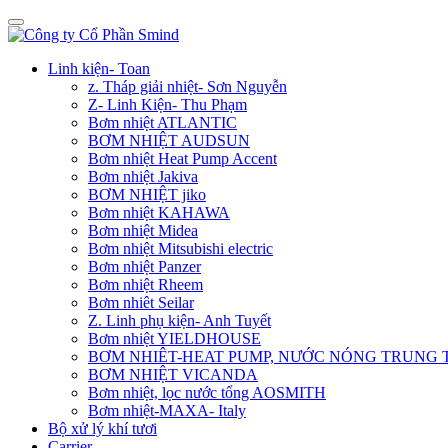
Linh kiện- Toan
z. Tháp giải nhiệt- Sơn Nguyễn
Z- Linh Kiện- Thu Phạm
Bơm nhiệt ATLANTIC
BƠM NHIỆT AUDSUN
Bơm nhiệt Heat Pump Accent
Bơm nhiệt Jakiva
BƠM NHIỆT jiko
Bơm nhiệt KAHAWA
Bơm nhiệt Midea
Bơm nhiệt Mitsubishi electric
Bơm nhiệt Panzer
Bơm nhiệt Rheem
Bơm nhiêt Seilar
Z. Linh phụ kiện- Anh Tuyết
Bơm nhiệt YIELDHOUSE
BƠM NHIÊT-HEAT PUMP, NƯỚC NÓNG TRUNG
BƠM NHIỆT VICANDA
Bơm nhiệt, lọc nước tổng AOSMITH
Bơm nhiệt-MAXA- Italy
Bộ xử lý khí tươi
Carrier