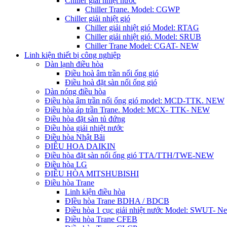
Chiller giải nhiệt nước
Chiller Trane. Model: CGWP
Chiller giải nhiệt gió
Chiller giải nhiệt gió Model: RTAG
Chiller giải nhiệt gió. Model: SRUB
Chiller Trane Model: CGAT- NEW
Linh kiện thiết bị công nghiệp
Dàn lạnh điều hòa
Điều hoà âm trần nối ống gió
Điều hoà đặt sàn nối ống gió
Dàn nóng điều hòa
Điều hòa âm trần nối ống gió model: MCD-TTK. NEW
Điều hòa áp trần Trane. Model: MCX- TTK- NEW
Điều hòa đặt sàn tủ đứng
Điều hòa giải nhiệt nước
Điều hòa Nhật Bãi
ĐIÊU HOA DAIKIN
Điều hòa đặt sàn nối ống gió TTA/TTH/TWE-NEW
Điều hòa LG
ĐIỀU HÒA MITSHUBISHI
Điều hòa Trane
Linh kiện điều hòa
ĐIều hòa Trane BDHA / BDCB
Điều hòa 1 cục giải nhiệt nước Model: SWUT- N
Điều hòa Trane CFEB