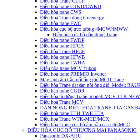
Điều hòa Trane CLCP
Điều hoà trane CTKD/CWKD
Điều hòa trane CWS
Điều hoà Trane dòng Greenergy
Điều hòa trane FWC
Điều hòa cục bộ treo tường 4MCW/4MWW
Điều hòa cục bộ dân dụng Trane
Điều hòa trane FWDP
Điều hòa trane HFCA
Điều hòa Trane HFCF
Điều hòa trane HFWB
Điều hòa trane LWHA
ĐIều hòa trane MCV Yukon
Điều hoà trane PREMIO Inverter
Máy lạnh âm trần nối ống gió MCD Trane
Điều hòa Trane đặt sàn nối ống gió. Model: R
Điều hào trane CGDR
Điều hòa tủ đứng Trane, model: MCV-TTK NEW
Điều hoà Trane MCV
DÀN NÓNG ĐIỀU HÒA TRANE TTA GAS R
Điều hoà trane TTH-TWE-TTA
Điều hoà Trane WTK-MCD/MCX
Điều hòa Trane cục bộ âm trần cassette-MCC
ĐIỀU HÒA CỤC BỘ THƯƠNG MẠI PANASONIC
Panasonic DX-AHU