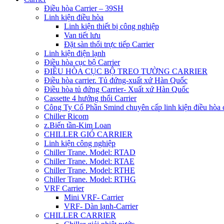
Điều hòa Carrier – 39SH
Linh kiện điều hòa
Linh kiện thiết bị công nghiệp
Van tiết lưu
Đặt sàn thổi trực tiếp Carrier
Linh kiện điện lạnh
Điều hòa cục bộ Carrier
ĐIỀU HÒA CỤC BỘ TREO TƯỜNG CARRIER
Điều hòa carrier. Tủ đứng-xuất xứ Hàn Quốc
Điều hòa tủ đứng Carrier- Xuất xứ Hàn Quốc
Cassette 4 hướng thổi Carrier
Công Ty Cổ Phần Smind chuyên cấp linh kiện điều hòa 
Chiller Ricom
z.Biến tần-Kim Loan
CHILLER GIÓ CARRIER
Linh kiện công nghiệp
Chiller Trane. Model: RTAD
Chiller Trane. Model: RTAE
Chiller Trane. Model: RTHE
Chiller Trane. Model: RTHG
VRF Carrier
Mini VRF- Carrier
VRF- Dàn lạnh-Carrier
CHILLER CARRIER