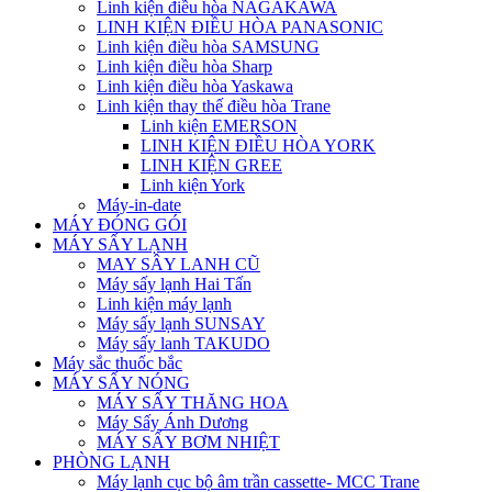
Linh kiện điều hòa NAGAKAWA
LINH KIỆN ĐIỀU HÒA PANASONIC
Linh kiện điều hòa SAMSUNG
Linh kiện điều hòa Sharp
Linh kiện điều hòa Yaskawa
Linh kiện thay thế điều hòa Trane
Linh kiện EMERSON
LINH KIỆN ĐIỀU HÒA YORK
LINH KIỆN GREE
Linh kiện York
Máy-in-date
MÁY ĐÓNG GÓI
MÁY SẤY LẠNH
MAY SÂY LANH CŨ
Máy sấy lạnh Hai Tấn
Linh kiện máy lạnh
Máy sấy lạnh SUNSAY
Máy sấy lanh TAKUDO
Máy sắc thuốc bắc
MÁY SẤY NÓNG
MÁY SẤY THĂNG HOA
Máy Sấy Ánh Dương
MÁY SẤY BƠM NHIỆT
PHÒNG LẠNH
Máy lạnh cục bộ âm trần cassette- MCC Trane