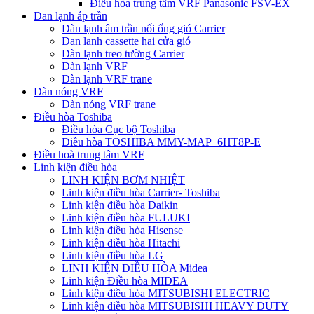
Điều hòa trung tâm VRF Panasonic FSV-EX
Dan lạnh áp trần
Dàn lạnh âm trần nối ống gió Carrier
Dan lanh cassette hai cửa gió
Dàn lạnh treo tường Carrier
Dàn lạnh VRF
Dàn lạnh VRF trane
Dàn nóng VRF
Dàn nóng VRF trane
Điều hòa Toshiba
Điều hòa Cục bộ Toshiba
Điều hòa TOSHIBA MMY-MAP_6HT8P-E
Điều hoà trung tâm VRF
Linh kiện điều hòa
LINH KIỆN BƠM NHIỆT
Linh kiện điều hòa Carrier- Toshiba
Linh kiện điều hòa Daikin
Linh kiện điều hòa FULUKI
Linh kiện điều hòa Hisense
Linh kiện điều hòa Hitachi
Linh kiện điều hòa LG
LINH KIỆN ĐIỀU HÒA Midea
Linh kiện Điều hòa MIDEA
Linh kiện điều hòa MITSUBISHI ELECTRIC
Linh kiện điều hòa MITSUBISHI HEAVY DUTY