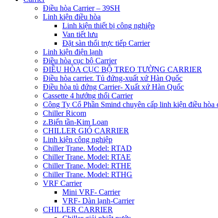
Điều hòa Carrier – 39SH
Linh kiện điều hòa
Linh kiện thiết bị công nghiệp
Van tiết lưu
Đặt sàn thổi trực tiếp Carrier
Linh kiện điện lạnh
Điều hòa cục bộ Carrier
ĐIỀU HÒA CỤC BỘ TREO TƯỜNG CARRIER
Điều hòa carrier. Tủ đứng-xuất xứ Hàn Quốc
Điều hòa tủ đứng Carrier- Xuất xứ Hàn Quốc
Cassette 4 hướng thổi Carrier
Công Ty Cổ Phần Smind chuyên cấp linh kiện điều hòa 
Chiller Ricom
z.Biến tần-Kim Loan
CHILLER GIÓ CARRIER
Linh kiện công nghiệp
Chiller Trane. Model: RTAD
Chiller Trane. Model: RTAE
Chiller Trane. Model: RTHE
Chiller Trane. Model: RTHG
VRF Carrier
Mini VRF- Carrier
VRF- Dàn lạnh-Carrier
CHILLER CARRIER