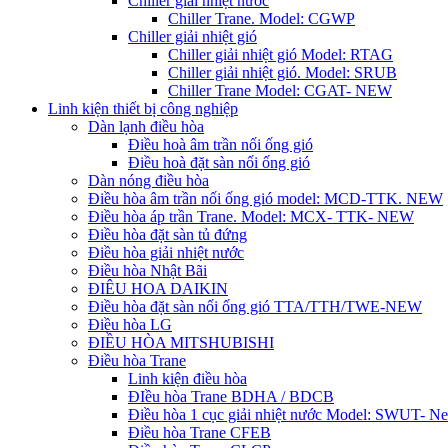
Chiller giải nhiệt nước
Chiller Trane. Model: CGWP
Chiller giải nhiệt gió
Chiller giải nhiệt gió Model: RTAG
Chiller giải nhiệt gió. Model: SRUB
Chiller Trane Model: CGAT- NEW
Linh kiện thiết bị công nghiệp
Dàn lạnh điều hòa
Điều hoà âm trần nối ống gió
Điều hoà đặt sàn nối ống gió
Dàn nóng điều hòa
Điều hòa âm trần nối ống gió model: MCD-TTK. NEW
Điều hòa áp trần Trane. Model: MCX- TTK- NEW
Điều hòa đặt sàn tủ đứng
Điều hòa giải nhiệt nước
Điều hòa Nhật Bãi
ĐIÊU HOA DAIKIN
Điều hòa đặt sàn nối ống gió TTA/TTH/TWE-NEW
Điều hòa LG
ĐIỀU HÒA MITSHUBISHI
Điều hòa Trane
Linh kiện điều hòa
ĐIều hòa Trane BDHA / BDCB
Điều hòa 1 cục giải nhiệt nước Model: SWUT- N
Điều hòa Trane CFEB