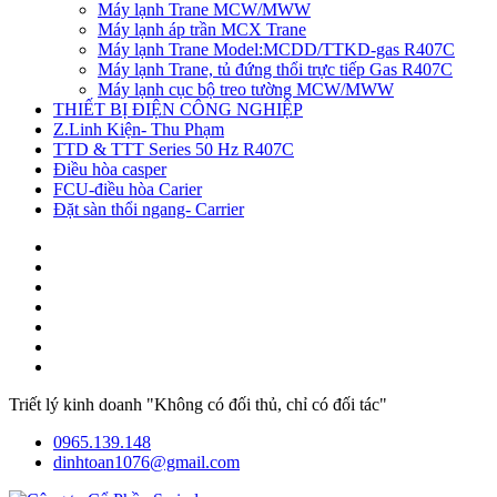
Máy lạnh Trane MCW/MWW
Máy lạnh áp trần MCX Trane
Máy lạnh Trane Model:MCDD/TTKD-gas R407C
Máy lạnh Trane, tủ đứng thổi trực tiếp Gas R407C
Máy lạnh cục bộ treo tường MCW/MWW
THIẾT BỊ ĐIỆN CÔNG NGHIỆP
Z.Linh Kiện- Thu Phạm
TTD & TTT Series 50 Hz R407C
Điều hòa casper
FCU-điều hòa Carier
Đặt sàn thổi ngang- Carrier
Triết lý kinh doanh "Không có đối thủ, chỉ có đối tác"
0965.139.148
dinhtoan1076@gmail.com