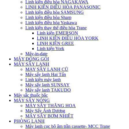
Linh kiện điều hòa NAGAKAWA
LINH KIỆN ĐIỀU HÒA PANASONIC
Linh kiện điều hòa SAMSUNG
Linh kiện điều hòa Sharp
Linh kiện điều hòa Yaskawa
Linh kiện thay thế điều hòa Trane
Linh kiện EMERSON
LINH KIỆN ĐIỀU HÒA YORK
LINH KIỆN GREE
Linh kiện York
Máy-in-date
MÁY ĐÓNG GÓI
MÁY SẤY LẠNH
MAY SÂY LANH CŨ
Máy sấy lạnh Hai Tấn
Linh kiện máy lạnh
Máy sấy lạnh SUNSAY
Máy sấy lanh TAKUDO
Máy sắc thuốc bắc
MÁY SẤY NÓNG
MÁY SẤY THĂNG HOA
Máy Sấy Ánh Dương
MÁY SẤY BƠM NHIỆT
PHÒNG LẠNH
Máy lạnh cục bộ âm trần cassette- MCC Trane