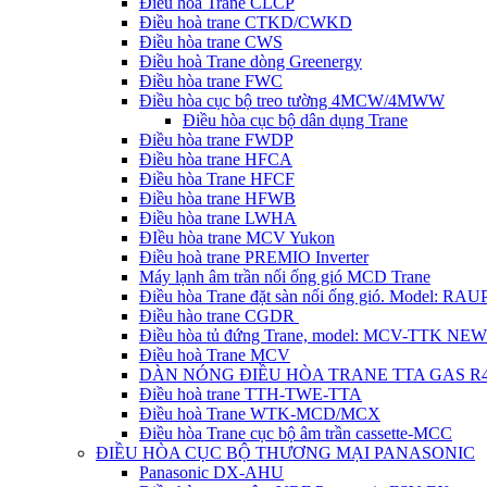
Điều hòa Trane CLCP
Điều hoà trane CTKD/CWKD
Điều hòa trane CWS
Điều hoà Trane dòng Greenergy
Điều hòa trane FWC
Điều hòa cục bộ treo tường 4MCW/4MWW
Điều hòa cục bộ dân dụng Trane
Điều hòa trane FWDP
Điều hòa trane HFCA
Điều hòa Trane HFCF
Điều hòa trane HFWB
Điều hòa trane LWHA
ĐIều hòa trane MCV Yukon
Điều hoà trane PREMIO Inverter
Máy lạnh âm trần nối ống gió MCD Trane
Điều hòa Trane đặt sàn nối ống gió. Model: R
Điều hào trane CGDR
Điều hòa tủ đứng Trane, model: MCV-TTK NEW
Điều hoà Trane MCV
DÀN NÓNG ĐIỀU HÒA TRANE TTA GAS R
Điều hoà trane TTH-TWE-TTA
Điều hoà Trane WTK-MCD/MCX
Điều hòa Trane cục bộ âm trần cassette-MCC
ĐIỀU HÒA CỤC BỘ THƯƠNG MẠI PANASONIC
Panasonic DX-AHU