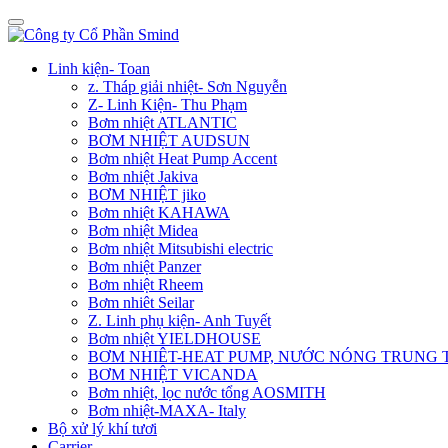
Linh kiện- Toan
z. Tháp giải nhiệt- Sơn Nguyễn
Z- Linh Kiện- Thu Phạm
Bơm nhiệt ATLANTIC
BƠM NHIỆT AUDSUN
Bơm nhiệt Heat Pump Accent
Bơm nhiệt Jakiva
BƠM NHIỆT jiko
Bơm nhiệt KAHAWA
Bơm nhiệt Midea
Bơm nhiệt Mitsubishi electric
Bơm nhiệt Panzer
Bơm nhiệt Rheem
Bơm nhiêt Seilar
Z. Linh phụ kiện- Anh Tuyết
Bơm nhiệt YIELDHOUSE
BƠM NHIÊT-HEAT PUMP, NƯỚC NÓNG TRUNG
BƠM NHIỆT VICANDA
Bơm nhiệt, lọc nước tổng AOSMITH
Bơm nhiệt-MAXA- Italy
Bộ xử lý khí tươi
Carrier