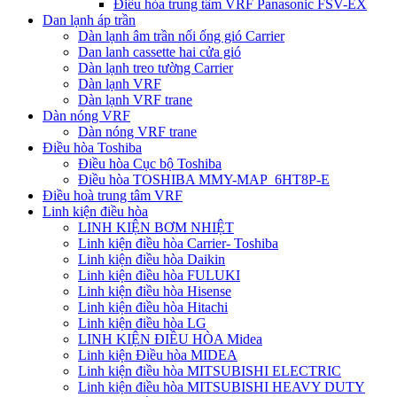
Điều hòa trung tâm VRF Panasonic FSV-EX
Dan lạnh áp trần
Dàn lạnh âm trần nối ống gió Carrier
Dan lanh cassette hai cửa gió
Dàn lạnh treo tường Carrier
Dàn lạnh VRF
Dàn lạnh VRF trane
Dàn nóng VRF
Dàn nóng VRF trane
Điều hòa Toshiba
Điều hòa Cục bộ Toshiba
Điều hòa TOSHIBA MMY-MAP_6HT8P-E
Điều hoà trung tâm VRF
Linh kiện điều hòa
LINH KIỆN BƠM NHIỆT
Linh kiện điều hòa Carrier- Toshiba
Linh kiện điều hòa Daikin
Linh kiện điều hòa FULUKI
Linh kiện điều hòa Hisense
Linh kiện điều hòa Hitachi
Linh kiện điều hòa LG
LINH KIỆN ĐIỀU HÒA Midea
Linh kiện Điều hòa MIDEA
Linh kiện điều hòa MITSUBISHI ELECTRIC
Linh kiện điều hòa MITSUBISHI HEAVY DUTY